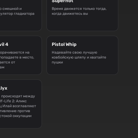
Superhot
о смешной и
Время движется только тогда,
улятор гладиатора
когда движетесь вы
il 4
Pistol Whip
ворачиваются на
Надевайте свою лучшую
попадаете в место,
ковбойскую шляпу и хватайте
ается от
пушки
вам
Alyx
ы происходят между
lf-Life 2: Аликс
ец Илай возглавляют
тивление против
стокой оккупации