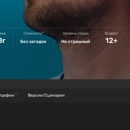
века
Сложность*
Уровень страха
Возраст
Br
12+
Без загадок
Не страшный
1
графии
Версии/Сценарии