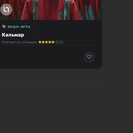
ЭКШН-ИГРА
Кальмар
Рейтинг по отзывам:
(5.0)