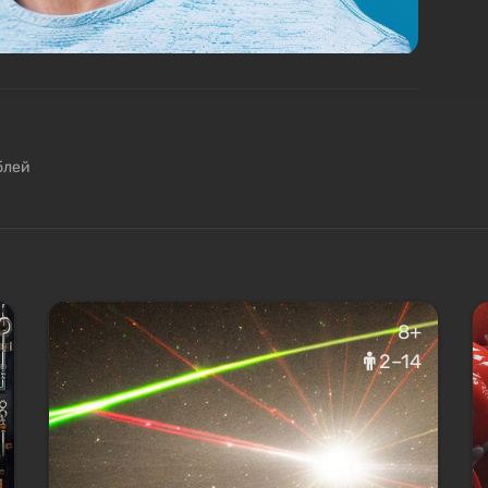
блей
8+
2–14