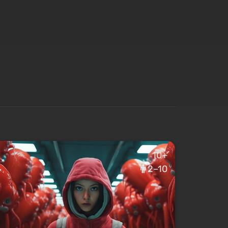
10+
2–10