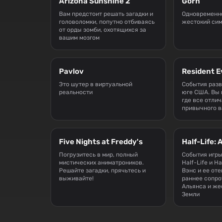
Arizona Sunshine 2
Gorn
Вам предстоит решать загадки и
Одновременн
головоломки, попутно отбиваясь
жестокий сим
от орды зомби, охотящихся за
вашим мозгом
Pavlov
Resident Ev
Это шутер в виртуальной
События раз
реальности
юге США. Вы 
где все отлич
привычного 
Five Nights at Freddy's
Half-Life: 
Погрузитесь в мир, полный
События игр
мистических аниматроников.
Half-Life и Ha
Решайте загадки, прячьтесь и
Вэнс и ее от
выживайте!
раннее сопро
Альянса и же
Земли