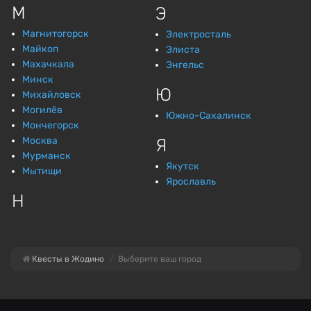
М
Э
Магнитогорск
Электросталь
Майкоп
Элиста
Махачкала
Энгельс
Минск
Ю
Михайловск
Могилёв
Южно-Сахалинск
Мончегорск
Москва
Я
Мурманск
Якутск
Мытищи
Ярославль
Н
Квесты в Жодино
Выберите ваш город