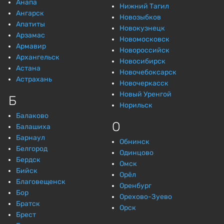
Анапа
Нижний Тагил
Ангарск
Новозыбков
Апатиты
Новокузнецк
Арзамас
Новомосковск
Армавир
Новороссийск
Архангельск
Новосибирск
Астана
Новочебоксарск
Астрахань
Новочеркасск
Новый Уренгой
Б
Норильск
Балаково
О
Балашиха
Барнаул
Обнинск
Белгород
Одинцово
Бердск
Омск
Бийск
Орёл
Благовещенск
Оренбург
Бор
Орехово-Зуево
Братск
Орск
Брест