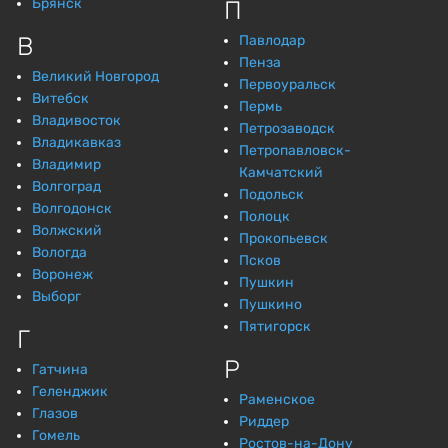
Брянск
П
В
Павлодар
Пенза
Великий Новгород
Первоуральск
Витебск
Пермь
Владивосток
Петрозаводск
Владикавказ
Петропавловск-
Владимир
Камчатский
Волгоград
Подольск
Волгодонск
Полоцк
Волжский
Прокопьевск
Вологда
Псков
Воронеж
Пушкин
Выборг
Пушкино
Пятигорск
Г
Р
Гатчина
Геленджик
Раменское
Глазов
Риддер
Гомель
Ростов-на-Дону