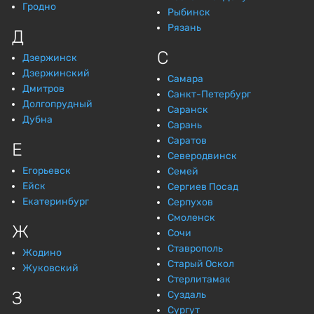
Гродно
Рыбинск
Рязань
Д
С
Дзержинск
Дзержинский
Самара
Дмитров
Санкт-Петербург
Долгопрудный
Саранск
Дубна
Сарань
Саратов
Е
Северодвинск
Егорьевск
Семей
Ейск
Сергиев Посад
Екатеринбург
Серпухов
Смоленск
Ж
Сочи
Ставрополь
Жодино
Старый Оскол
Жуковский
Стерлитамак
З
Суздаль
Сургут