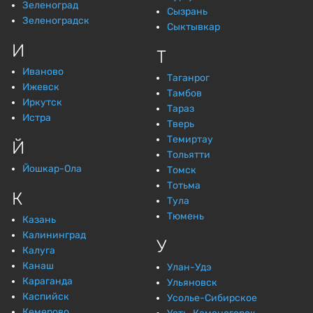
Зеленоград
Сызрань
Зеленоградск
Сыктывкар
И
Т
Иваново
Таганрог
Ижевск
Тамбов
Иркутск
Тараз
Истра
Тверь
Темиртау
Й
Тольятти
Йошкар-Ола
Томск
Тотьма
К
Тула
Тюмень
Казань
Калининград
У
Калуга
Канаш
Улан-Удэ
Караганда
Ульяновск
Каспийск
Усолье-Сибирское
Кемерово